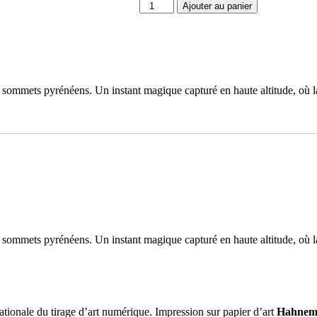
quantité
Ajouter au panier
de
Éveil
des
Sommets
les sommets pyrénéens. Un instant magique capturé en haute altitude, où 
les sommets pyrénéens. Un instant magique capturé en haute altitude, où 
nationale du tirage d’art numérique. Impression sur papier d’art
Hahnemü