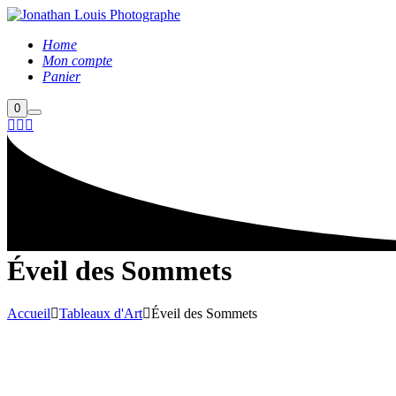
Home
Mon compte
Panier
Barre
0
Menu
de
principal
boutique
Éveil des Sommets
Accueil
Tableaux d'Art
Éveil des Sommets