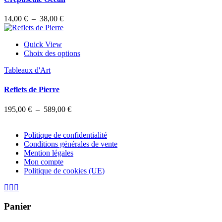
Les
options
Plage
14,00
€
–
38,00
€
peuvent
de
être
prix :
choisies
Quick View
14,00 €
sur
Ce
Choix des options
à
la
produit
38,00 €
page
Tableaux d'Art
a
du
plusieurs
produit
variations.
Reflets de Pierre
Les
options
Plage
195,00
€
–
589,00
€
peuvent
de
être
prix :
choisies
Politique de confidentialité
195,00 €
sur
Conditions générales de vente
à
la
Mention légales
589,00 €
page
Mon compte
du
Politique de cookies (UE)
produit
Panier