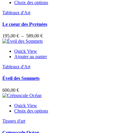
Ce
Choix des options
produit
Tableaux d'Art
a
plusieurs
variations.
Le coeur des Pyrénées
Les
options
Plage
195,00
€
–
589,00
€
peuvent
de
être
prix :
choisies
Quick View
195,00 €
sur
Ajouter au panier
à
la
589,00 €
page
Tableaux d'Art
du
produit
Éveil des Sommets
600,00
€
Quick View
Ce
Choix des options
produit
Tirages d'art
a
plusieurs
variations.
Crépuscule Océan